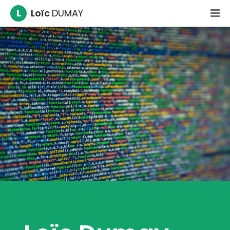
L
Loïc
DUMAY