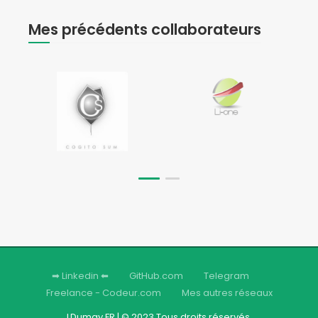
Mes précédents collaborateurs
➡ Linkedin ⬅
GitHub.com
Telegram
Freelance - Codeur.com
Mes autres réseaux
LDumay.FR | © 2023 Tous droits réservés.